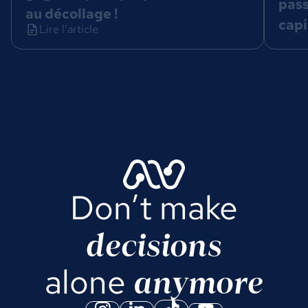
pass
au décollage !
cap
Lire l’article
Don’t make
decisions
anymore
alone